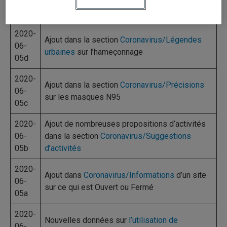
07-
le maintien à domicile
16a
2020-
Ajout dans la section
Coronavirus/Légendes
06-
urbaines
sur l’hameçonnage
05d
2020-
Ajout dans la section
Coronavirus/Précisions
06-
sur les masques N95
05c
2020-
Ajout de nombreuses propositions d’activités
06-
dans la section
Coronavirus/Suggestions
05b
d’activités
2020-
Ajout dans
Coronavirus/Informations
d’un site
06-
sur ce qui est Ouvert ou Fermé
05a
2020-
Nouvelles données sur
l’utilisation de
06-