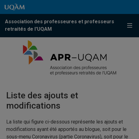
Passer au contenu
Accéder au menu principal
Accéder à la recherche
Passer au contenu
Accéder au menu principal
Association des professeures et professeurs
Menu
retraités de l'UQAM
Liste des ajouts et
modifications
La liste qui figure ci-dessous représente les ajouts et
modifications ayant été apportés au blogue, soit pour le
sous-menu Coronavirus (partie Coronavirus), soit pour le