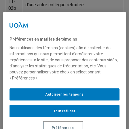
11-
d’une autre collègue retraitée
02b
2020-
Dans la section
Babillard
, un texte d’une
11-
collègue retraite
02a
Préférences en matière de témoins
2020-
Nous utilisons des témoins (cookies) afin de collecter des
Dans la section
Foire aux questions
, une
07-
informations qui nous permettent d’améliorer votre
question du modérateur
16d
expérience sur le site, de vous proposer des contenus vidéo,
d’analyser les statistiques de fréquentation, etc. Vous
2020-
pouvez personnaliser votre choix en sélectionnant
Ajout dans la section
Santé et vie sociale
de
07-
« Préférences ».
textes concernant les fraudes
16c
Autoriser les témoins
2020-
Ajout dans la section
Babillard
de nouvelles de
07-
l’AQRP et de la TCAÎM
16b
Tout refuser
2020-
Ajout dans la section
Vie courante
d’un site sur
Préférences