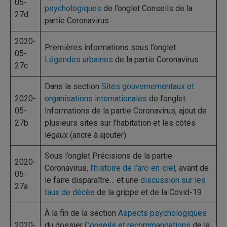
05-
psychologiques
de l’onglet Conseils de la
27d
partie Coronavirus
2020-
Premières informations sous l’onglet
05-
Légendes urbaines
de la partie Coronavirus
27c
Dans la section
Sites gouvernementaux et
2020-
organisations internationales
de l’onglet
05-
Informations de la partie Coronavirus, ajout de
27b
plusieurs sites sur l’habitation et les côtés
légaux (ancre à ajouter)
Sous l’onglet Précisions de la partie
2020-
Coronavirus,
l’histoire de l’arc-en-ciel
, avant de
05-
le faire disparaître… et une
discussion sur les
27a
taux de décès
de la grippe et de la Covid-19
À la fin de la section
Aspects psychologiques
2020-
du dossier
Conseils et recommandations
de la