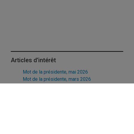
Articles d’intérêt
Mot de la présidente, mai 2026
Mot de la présidente, mars 2026
Mot de la présidente, janvier 2026
Mot de la présidente, décembre 2025
Association des professeures et professeurs
retraités de l'UQAM