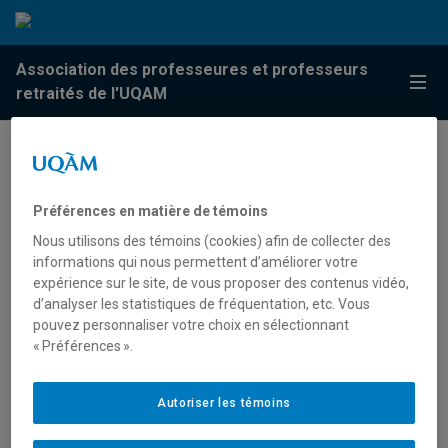
Passer au contenu
Accéder au menu principal
Accéder à la recherche
Passer au contenu
Accéder au menu principal
Association des professeures et professeurs
Menu
retraités de l'UQAM
Préférences en matière de témoins
Nous utilisons des témoins (cookies) afin de collecter des
informations qui nous permettent d’améliorer votre
expérience sur le site, de vous proposer des contenus vidéo,
Restaurant Le Petit Alep
d’analyser les statistiques de fréquentation, etc. Vous
pouvez personnaliser votre choix en sélectionnant
« Préférences ».
21 janvier 2015
Autoriser les témoins