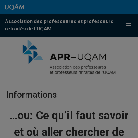
Passer au contenu
Accéder au menu principal
Accéder à la recherche
Passer au contenu
Accéder au menu principal
Association des professeures et professeurs
Menu
retraités de l'UQAM
Informations
…ou: Ce qu’il faut savoir
et où aller chercher de