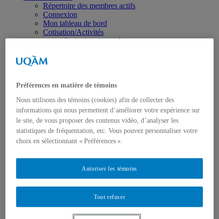
Répertoire des membres actifs
Connexion
Mon tableau de bord
Cotisation/Activités
Cotisation-Activités
Panier
Validation de la commande
Bulletin
Le plus récent numéro de « Pour la suite du monde »
Archives du bulletin 1997-2025
Préférences en matière de témoins
Feuilles volantes APRvite 1999-2012
Nous utilisons des témoins (cookies) afin de collecter des
Infolettre
informations qui nous permettent d’améliorer votre expérience sur
6 – Mai 2026
5 – Mars 2026
le site, de vous proposer des contenus vidéo, d’analyser les
4 – Février 2026
statistiques de fréquentation, etc. Vous pouvez personnaliser votre
3 – Janvier 2026
choix en sélectionnant « Préférences ».
2 – Décembre 2025
1 – Novembre 2025
Activités
Autoriser les témoins
2025
Fête du 35e anniversaire de l’APR-UQAM
Trésors cachés de l’UQAM
Tout refuser
L’exposition « Inventaires d’une collection » à la
Galerie de l’UQAM
2024