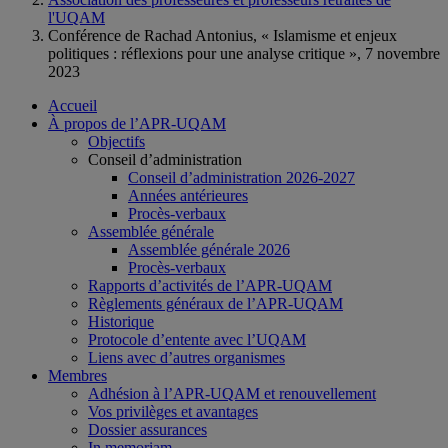
l'UQAM
Conférence de Rachad Antonius, « Islamisme et enjeux
politiques : réflexions pour une analyse critique », 7 novembre
2023
Accueil
À propos de l’APR-UQAM
Objectifs
Conseil d’administration
Conseil d’administration 2026-2027
Années antérieures
Procès-verbaux
Assemblée générale
Assemblée générale 2026
Procès-verbaux
Rapports d’activités de l’APR-UQAM
Règlements généraux de l’APR-UQAM
Historique
Protocole d’entente avec l’UQAM
Liens avec d’autres organismes
Membres
Adhésion à l’APR-UQAM et renouvellement
Vos privilèges et avantages
Dossier assurances
In memoriam