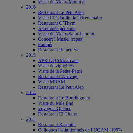
Visite du Vieux-Montréal
2016
Restaurant Le Petit Alep
Visite Cité-Jardin du Tricentenaire
Restaurant O’Thym
Assemblée générale
Visite du Vieux-Saint-Laurent
Concert I Musici (repas)
Pompéi
Restaurant Ramen Ya
2015
APR-UQAM: 25 ans
Visite de vignobles
Visite de la Petite-Patrie
Restaurant l’Arrivage
Visite MBAM
Restaurant Le Petit Alep
2014
Restaurant Le Bourlingueur
Visite du Mile End
Voyage à Québec
Restaurant El Gitano
2013
Restaurant Rasputin
Colloques institutionnels de l’UQAM (1997-