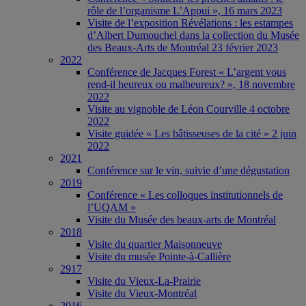
rôle de l’organisme L’Appui », 16 mars 2023
Visite de l’exposition Révélations : les estampes
d’Albert Dumouchel dans la collection du Musée
des Beaux-Arts de Montréal 23 février 2023
2022
Conférence de Jacques Forest « L’argent vous
rend-il heureux ou malheureux? », 18 novembre
2022
Visite au vignoble de Léon Courville 4 octobre
2022
Visite guidée « Les bâtisseuses de la cité » 2 juin
2022
2021
Conférence sur le vin, suivie d’une dégustation
2019
Conférence « Les colloques institutionnels de
l’UQAM »
Visite du Musée des beaux-arts de Montréal
2018
Visite du quartier Maisonneuve
Visite du musée Pointe-à-Callière
2917
Visite du Vieux-La-Prairie
Visite du Vieux-Montréal
2016