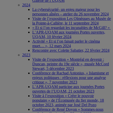
Galerie de l’UQAM
2024
La cybersécurité- un enjeu majeur pour les
personnes aînées – atelier du 26 novembre 2024
Visite de l’exposition Les Olmèques au Musée de
la Pointe-à-Callière, le 11 septembre 2024
« Et si l’on regardait les incunables de McGill? »
L’APR-UQAM aux journées Portes ouvertes,
UQAM, 10 février 2024
Activité « Et si l’on faisait parler le cinéma
muet… », 12 mars 2024
Rencontre avec Colette Sabatier, 22 février 2024
2023
Visite de l’exposition « Montréal en devenir :
Duncan, peintre du 19e siècle », musée McCord
Stewart, 5 décembre 2023
Conférence de Rachad Antonius, « Islamisme et
enjeux politiques : réflexions pour une analyse
critique », 7 novembre 2023
L’APR-UQAM participe aux journées Portes
ouvertes de l’UQAM, 21 octobre 2023
Visite à l’exposition « Créer le pouvoir
populaire » de l’Écomusée du fier monde, 18
octobre 2023, animée par José Del Pozo
Conférence de René Doyon « Sommes-nous