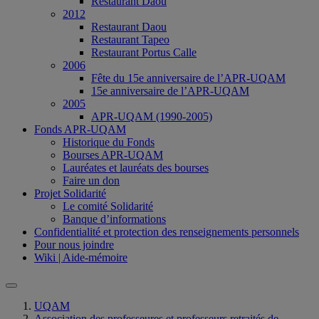
Restaurant Daou
2012
Restaurant Daou
Restaurant Tapeo
Restaurant Portus Calle
2006
Fête du 15e anniversaire de l’APR-UQAM
15e anniversaire de l’APR-UQAM
2005
APR-UQAM (1990-2005)
Fonds APR-UQAM
Historique du Fonds
Bourses APR-UQAM
Lauréates et lauréats des bourses
Faire un don
Projet Solidarité
Le comité Solidarité
Banque d’informations
Confidentialité et protection des renseignements personnels
Pour nous joindre
Wiki | Aide-mémoire
UQAM
Association des professeures et professeurs retraités de