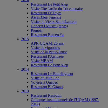
Restaurant Le Petit Alep
Visite Cité-Jardin du Tricentenaire
Restaurant O’Thym
Assemblée générale
Visite du Vieux-Saint-Laurent
Concert I Musici (repas)
Pompéi
Restaurant Ramen Ya
2015
APR-UQAM: 25 ans
Visite de vignobles
Visite de la Petite-Patrie
Restaurant l’Arrivage
Visite MBAM
Restaurant Le Petit Alep
2014
Restaurant Le Bourlingueur
Visite du Mile End
Voyage à Québec
Restaurant El Gitano
2013
Restaurant Rasputin
Colloques institutionnels de l’UQAM (1997-
2012)