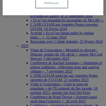
La cybersécurité- un enjeu majeur pour les
Préférences
personnes aînées – atelier du 26 novembre 2024
Visite de l’exposition Les Olmèques au Musée de
la Pointe-à-Callière, le 11 septembre 2024
« Et si l’on regardait les incunables de McGill? »
L’APR-UQAM aux journées Portes ouvertes,
UQAM, 10 février 2024
Activité « Et si l’on faisait parler le cinéma
muet… », 12 mars 2024
Rencontre avec Colette Sabatier, 22 février 2024
2023
Visite de l’exposition « Montréal en devenir :
Duncan, peintre du 19e siècle », musée McCord
Stewart, 5 décembre 2023
Conférence de Rachad Antonius, « Islamisme et
enjeux politiques : réflexions pour une analyse
critique », 7 novembre 2023
L’APR-UQAM participe aux journées Portes
ouvertes de l’UQAM, 21 octobre 2023
Visite à l’exposition « Créer le pouvoir
populaire » de l’Écomusée du fier monde, 18
octobre 2023, animée par José Del Pozo
Conférence de René Doyon « Sommes-nous
seuls dans l’univers? », 26 avril 2023
Conférence « Soutenir les proches aidants : le