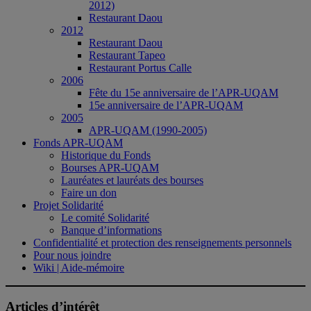
2012)
Restaurant Daou
2012
Restaurant Daou
Restaurant Tapeo
Restaurant Portus Calle
2006
Fête du 15e anniversaire de l’APR-UQAM
15e anniversaire de l’APR-UQAM
2005
APR-UQAM (1990-2005)
Fonds APR-UQAM
Historique du Fonds
Bourses APR-UQAM
Lauréates et lauréats des bourses
Faire un don
Projet Solidarité
Le comité Solidarité
Banque d’informations
Confidentialité et protection des renseignements personnels
Pour nous joindre
Wiki | Aide-mémoire
Articles d’intérêt