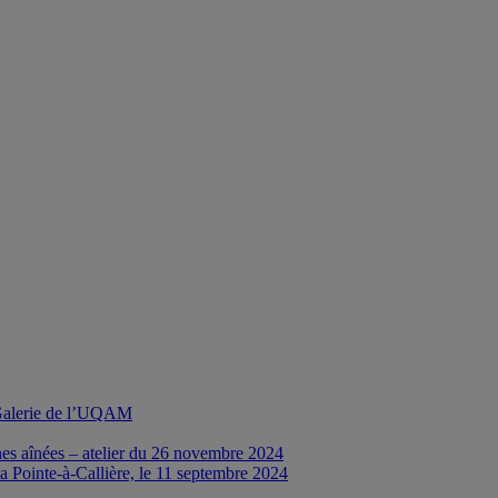
a Galerie de l’UQAM
nes aînées – atelier du 26 novembre 2024
a Pointe-à-Callière, le 11 septembre 2024