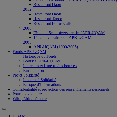
Restaurant Daou
2012
Restaurant Daou
Restaurant Tapeo
Restaurant Portus Calle
2006
Fête du 15e anniversaire de l’APR-UQAM
15e anniversaire de l’APR-UQAM
2005
APR-UQAM (1990-2005)
Fonds APR-UQAM
Historique du Fonds
Bourses APR-UQAM
Lauréates et lauréats des bourses
Faire un don
Projet Solidarité
Le comité Solidarité
Banque d’informations
Confidentialité et protection des renseignements personnels
Pour nous joindre
Wiki | Aide-mémoire
UQAM