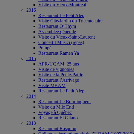
Visite du Vieux-Montréal
2016
Restaurant Le Petit Alep
Visite Cité-Jardin du Tricentenaire
Restaurant O’Thym
Assemblée générale
Visite du Vieux-Saint-Laurent
Concert I Musici (repas)
Pompéi
Restaurant Ramen Ya
2015
APR-UQAM: 25 ans
Visite de vignobles
Visite de la Petite-Patrie
Restaurant l’Arrivage
Visite MBAM
Restaurant Le Petit Alep
2014
Restaurant Le Bourlingueur
Visite du Mile End
Voyage à Québec
Restaurant El Gitano
2013
Restaurant Rasputin
Colloques institutionnels de l’UQAM (1997-2012)