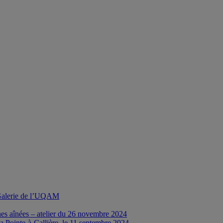
a Galerie de l’UQAM
nes aînées – atelier du 26 novembre 2024
a Pointe-à-Callière, le 11 septembre 2024