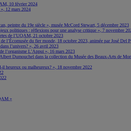
M, 10 février 2024
… », 12 mars 2024
ncan, peintre du 19e siècle », musée McCord Stewart, 5 décembre 2023
eux politiques : réflexions pour une analyse critique », 7 novembre 2
rtes de l’UQAM, 21 octobre 2023
e » de l’Écomusée du fier monde, 18 octobre 2023, animée par José Del 
ns l’univers? », 26 avril 2023
e de l’organisme L’Appui », 16 mars 2023
 d’Albert Dumouchel dans la collection du Musée des Beaux-Arts de Mon
nd-il heureux ou malheureux? », 18 novembre 2022
22
2022
’UQAM »