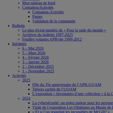
Mon tableau de bord
Cotisation/Activités
Cotisation-Activités
Panier
Validation de la commande
Bulletin
Le plus récent numéro de « Pour la suite du monde »
Archives du bulletin 1997-2025
Feuilles volantes APRvite 1999-2012
Infolettre
6 – Mai 2026
5 – Mars 2026
4 – Février 2026
3 – Janvier 2026
2 – Décembre 2025
1 – Novembre 2025
Activités
2025
Fête du 35e anniversaire de l’APR-UQAM
Trésors cachés de l’UQAM
L’exposition « Inventaires d’une collection » à l
2024
La cybersécurité- un enjeu majeur pour les person
Visite de l’exposition Les Olmèques au Musée de l
« Et si l’on regardait les incunables de McGill? »