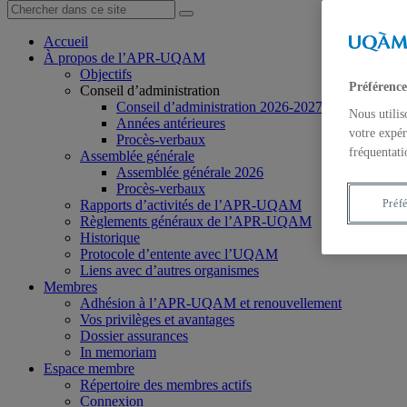
Accueil
À propos de l’APR-UQAM
Objectifs
Préférence
Conseil d’administration
Conseil d’administration 2026-2027
Nous utilis
Années antérieures
votre expér
Procès-verbaux
fréquentati
Assemblée générale
Assemblée générale 2026
Procès-verbaux
Rapports d’activités de l’APR-UQAM
Préf
Règlements généraux de l’APR-UQAM
Historique
Protocole d’entente avec l’UQAM
Liens avec d’autres organismes
Membres
Adhésion à l’APR-UQAM et renouvellement
Vos privilèges et avantages
Dossier assurances
In memoriam
Espace membre
Répertoire des membres actifs
Connexion