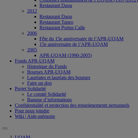
Restaurant Daou
2012
Restaurant Daou
Restaurant Tapeo
Restaurant Portus Calle
2006
Fête du 15e anniversaire de l’APR-UQAM
15e anniversaire de l’APR-UQAM
2005
APR-UQAM (1990-2005)
Fonds APR-UQAM
Historique du Fonds
Bourses APR-UQAM
Lauréates et lauréats des bourses
Faire un don
Projet Solidarité
Le comité Solidarité
Banque d’informations
Confidentialité et protection des renseignements personnels
Pour nous joindre
Wiki | Aide-mémoire
UQAM