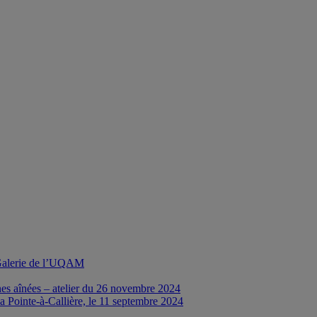
a Galerie de l’UQAM
nes aînées – atelier du 26 novembre 2024
a Pointe-à-Callière, le 11 septembre 2024