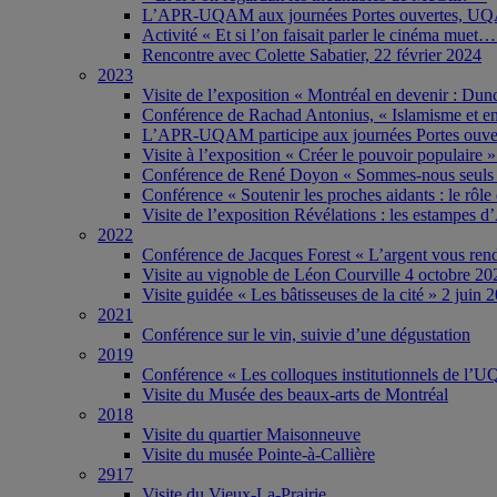
L’APR-UQAM aux journées Portes ouvertes, UQA
Activité « Et si l’on faisait parler le cinéma muet
Rencontre avec Colette Sabatier, 22 février 2024
2023
Visite de l’exposition « Montréal en devenir : Du
Conférence de Rachad Antonius, « Islamisme et enj
L’APR-UQAM participe aux journées Portes ouve
Visite à l’exposition « Créer le pouvoir populair
Conférence de René Doyon « Sommes-nous seuls da
Conférence « Soutenir les proches aidants : le rôl
Visite de l’exposition Révélations : les estampes
2022
Conférence de Jacques Forest « L’argent vous re
Visite au vignoble de Léon Courville 4 octobre 20
Visite guidée « Les bâtisseuses de la cité » 2 juin 
2021
Conférence sur le vin, suivie d’une dégustation
2019
Conférence « Les colloques institutionnels de l
Visite du Musée des beaux-arts de Montréal
2018
Visite du quartier Maisonneuve
Visite du musée Pointe-à-Callière
2917
Visite du Vieux-La-Prairie