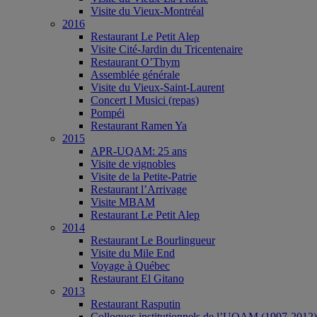
Visite du Vieux-Montréal
2016
Restaurant Le Petit Alep
Visite Cité-Jardin du Tricentenaire
Restaurant O’Thym
Assemblée générale
Visite du Vieux-Saint-Laurent
Concert I Musici (repas)
Pompéi
Restaurant Ramen Ya
2015
APR-UQAM: 25 ans
Visite de vignobles
Visite de la Petite-Patrie
Restaurant l’Arrivage
Visite MBAM
Restaurant Le Petit Alep
2014
Restaurant Le Bourlingueur
Visite du Mile End
Voyage à Québec
Restaurant El Gitano
2013
Restaurant Rasputin
Colloques institutionnels de l’UQAM (1997-2012)