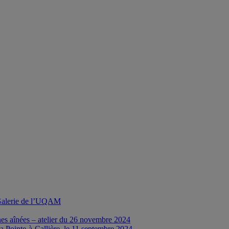
a Galerie de l’UQAM
nes aînées – atelier du 26 novembre 2024
a Pointe-à-Callière, le 11 septembre 2024