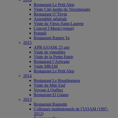
Restaurant Le Petit Alep
Visite Cité-Jardin du Tricentenaire
Restaurant O’Thym
Assemblée générale
Visite du Vieux-Saint-Laurent
Concert I Musici (repas)
Pompéi
Restaurant Ramen Ya
2015
APR-UQAM: 25 ans
Visite de vignobles
Visite de la Petite-Patrie
Restaurant l’Arrivage
Visite MBAM
Restaurant Le Petit Alep
2014
Restaurant Le Bourlingueur
Visite du Mile End
Voyage à Québec
Restaurant El Gitano
2013
Restaurant Rasputin
Colloques institutionnels de l’UQAM (1997-
2012)