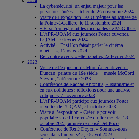
2024
La cybersécurité- un enjeu majeur pour les
personnes aînées – atelier du 26 novembre 2024
Visite de l’exposition Les Olmèques au Musée de
la Pointe-à-Callière, le 11 septembre 2024
« Et si l’on regardait les incunables de McGill? »
L’APR-UQAM aux journées Portes ouvertes,
UQAM, 10 février 2024
Activité « Et si l’on faisait parler le cinéma
muet… », 12 mars 2024
Rencontre avec Colette Sabatier, 22 février 2024
2023
Visite de l’exposition « Montréal en devenir :
Duncan, peintre du 19e siècle », musée McCord
Stewart, 5 décembre 2023
Conférence de Rachad Antonius, « Islamisme et
enjeux politiques : réflexions pour une analyse
critique », 7 novembre 2023
L’APR-UQAM participe aux journées Portes
ouvertes de l’UQAM, 21 octobre 2023
Visite à l’exposition « Créer le pouvoir
populaire » de l’Écomusée du fier monde, 18
octobre 2023, animée par José Del Pozo
Conférence de René Doyon « Sommes-nous
seuls dans l’univers? », 26 avril 2023