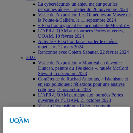
La cybersécurité- un enjeu majeur pour les
personnes aînées – atelier du 26 novembre 2024
Visite de l’exposition Les Olmèques au Musée de
la Pointe-à-Callière, le 11 septembre 2024
« Et si l’on regardait les incunables de McGill? »
L’APR-UQAM aux journées Portes ouvertes,
UQAM, 10 février 2024
Activité « Et si l’on faisait parler le cinéma
muet… », 12 mars 2024
Rencontre avec Colette Sabatier, 22 février 2024
2023
Visite de l’exposition « Montréal en devenir :
Duncan, peintre du 19e siècle », musée McCord
Stewart, 5 décembre 2023
Conférence de Rachad Antonius, « Islamisme et
enjeux politiques : réflexions pour une analyse
critique », 7 novembre 2023
L’APR-UQAM participe aux journées Portes
ouvertes de l’UQAM, 21 octobre 2023
Visite à l’exposition « Créer le pouvoir
populaire » de l’Écomusée du fier monde, 18
octobre 2023, animée par José Del Pozo
Conférence de René Doyon « Sommes-nous
seuls dans l’univers? », 26 avril 2023
Conférence « Soutenir les proches aidants : le