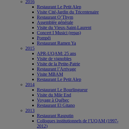
2016
Restaurant Le Petit Alep
Visite Cité-Jardin du Tricentenaire
Restaurant O’Thym
Assemblée générale
Visite du Vieux-Saint-Laurent
Concert I Musici (repas)
Pompéi
Restaurant Ramen Ya
2015
APR-UQAM: 25 ans
Visite de vignobles
Visite de la Petite-Patrie
Restaurant l’Arrivage
Visite MBAM
Restaurant Le Petit Alep
2014
Restaurant Le Bourlingueur
Visite du Mile End
Voyage à Québec
Restaurant El Gitano
2013
Restaurant Rasputin
Colloques institutionnels de l’UQAM (1997-
2012)