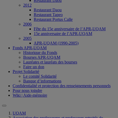
Restaurant Daou
2012
Restaurant Daou
Restaurant Tapeo
Restaurant Portus Calle
2006
Fête du 15e anniversaire de l’APR-UQAM
15e anniversaire de l’APR-UQAM
2005
APR-UQAM (1990-2005)
Fonds APR-UQAM
Historique du Fonds
Bourses APR-UQAM
Lauréates et lauréats des bourses
Faire un don
Projet Solidarité
Le comité Solidarité
Banque d’informations
Confidentialité et protection des renseignements personnels
Pour nous joindre
Wiki | Aide-mémoire
UQAM
Association des professeures et professeurs retraités de