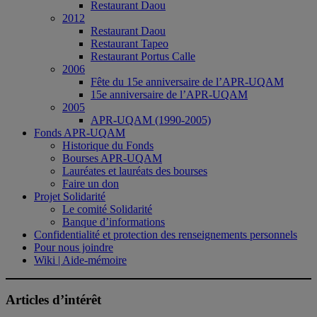
Restaurant Daou
2012
Restaurant Daou
Restaurant Tapeo
Restaurant Portus Calle
2006
Fête du 15e anniversaire de l’APR-UQAM
15e anniversaire de l’APR-UQAM
2005
APR-UQAM (1990-2005)
Fonds APR-UQAM
Historique du Fonds
Bourses APR-UQAM
Lauréates et lauréats des bourses
Faire un don
Projet Solidarité
Le comité Solidarité
Banque d’informations
Confidentialité et protection des renseignements personnels
Pour nous joindre
Wiki | Aide-mémoire
Articles d’intérêt