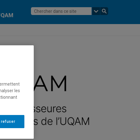
l'UQAM
permettent
nalyser les
ctionnant
 refuser