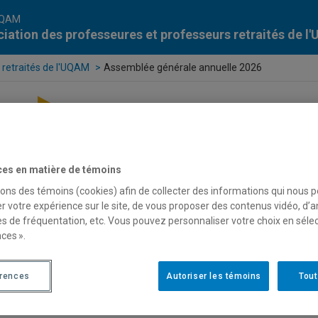
UQAM
iation des professeures et professeurs retraités de 
 retraités de l'UQAM
Assemblée générale annuelle 2026
ces en matière de témoins
sons des témoins (cookies) afin de collecter des informations qui nous 
r votre expérience sur le site, de vous proposer des contenus vidéo, d’a
es de fréquentation, etc. Vous pouvez personnaliser votre choix en séle
ces ».
érences
Autoriser les témoins
Tout