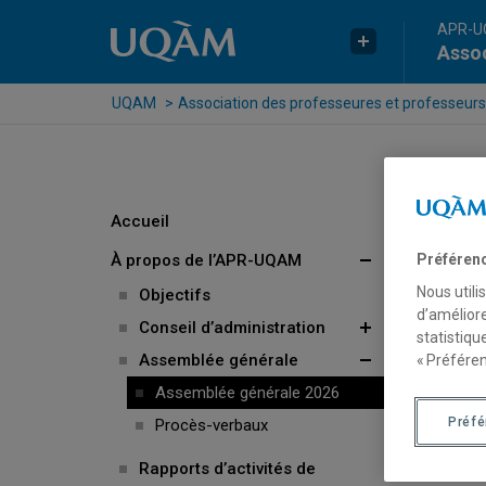
Passer au contenu
Accéder au menu principal
Accéder à la recherche
APR-
Assoc
UQAM
Association des professeures et professeurs
Accueil
À propos de l’APR-UQAM
Préféren
Nous utili
Objectifs
d’améliore
Conseil d’administration
statistiqu
Assemblée générale
« Préféren
Assemblée générale 2026
Préf
Procès-verbaux
Rapports d’activités de