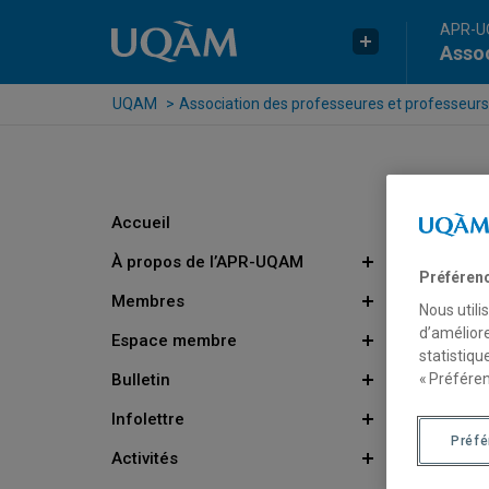
Passer au contenu
Accéder au menu principal
Accéder à la recherche
APR-
Assoc
UQAM
Association des professeures et professeurs
Accueil
À propos de l’APR-UQAM
Préféren
Membres
Nous utili
d’améliore
Espace membre
statistiqu
Bulletin
« Préféren
Infolettre
Préf
Activités