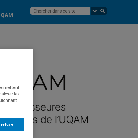
l'UQAM
permettent
nalyser les
ctionnant
 refuser