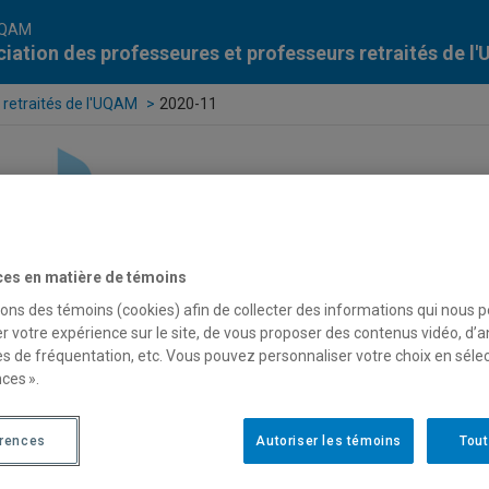
UQAM
iation des professeures et professeurs retraités de 
 retraités de l'UQAM
2020-11
ces en matière de témoins
sons des témoins (cookies) afin de collecter des informations qui nous 
r votre expérience sur le site, de vous proposer des contenus vidéo, d’a
es de fréquentation, etc. Vous pouvez personnaliser votre choix en séle
ces ».
érences
Autoriser les témoins
Tout