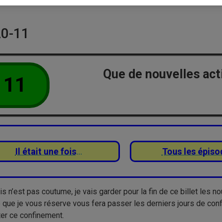
0-11
Que de nouvelles act
11
Il était une fois
…
Tous les épiso
is n’est pas coutume, je vais garder pour la fin de ce billet les 
 que je vous réserve vous fera passer les derniers jours de confi
ter ce confinement.