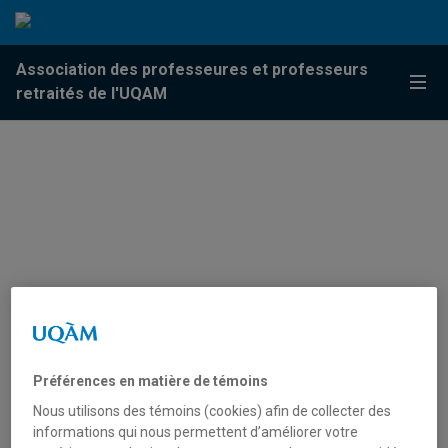
Passer au contenu
Accéder au menu principal
Accéder à la recherche
Passer au contenu
Accéder au menu principal
Association des professeures et professeurs
Menu
retraités de l'UQAM
Préférences en matière de témoins
Nous utilisons des témoins (cookies) afin de collecter des
In memoriam
informations qui nous permettent d’améliorer votre