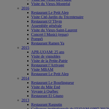
Visite du Vieux-Montréal
2016
Restaurant Le Petit Alep
Visite Cité-Jardin du Tricentenaire
Restaurant O’Thym
Assemblée générale
Visite du Vieux-Saint-Laurent
Concert I Musici (repas)
Pompéi
Restaurant Ramen Ya
2015
APR-UQAM: 25 ans
Visite de vignobles
Visite de la Petite-Patrie
Restaurant l’Arrivage
Visite MBAM
Restaurant Le Petit Alep
2014
Restaurant Le Bourlingueur
Visite du Mile End
Voyage à Québec
Restaurant El Gitano
2013
Restaurant Rasputin
Colloques institutionnels de l’UQAM (1997-2012)