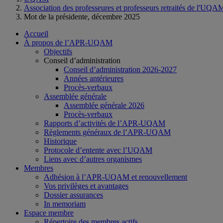
Association des professeures et professeurs retraités de l'UQA
Mot de la présidente, décembre 2025
Accueil
À propos de l’APR-UQAM
Objectifs
Conseil d’administration
Conseil d’administration 2026-2027
Années antérieures
Procès-verbaux
Assemblée générale
Assemblée générale 2026
Procès-verbaux
Rapports d’activités de l’APR-UQAM
Règlements généraux de l’APR-UQAM
Historique
Protocole d’entente avec l’UQAM
Liens avec d’autres organismes
Membres
Adhésion à l’APR-UQAM et renouvellement
Vos privilèges et avantages
Dossier assurances
In memoriam
Espace membre
Répertoire des membres actifs