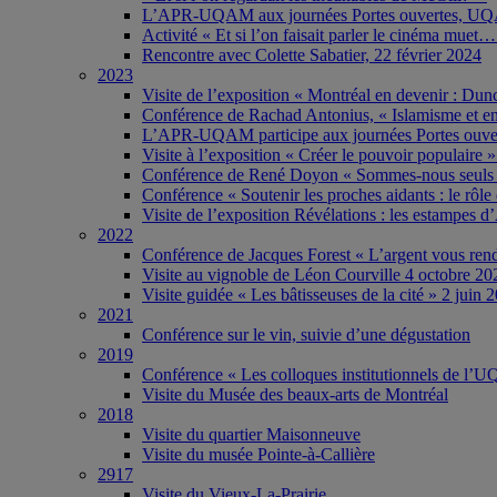
L’APR-UQAM aux journées Portes ouvertes, UQA
Activité « Et si l’on faisait parler le cinéma muet
Rencontre avec Colette Sabatier, 22 février 2024
2023
Visite de l’exposition « Montréal en devenir : Du
Conférence de Rachad Antonius, « Islamisme et enj
L’APR-UQAM participe aux journées Portes ouve
Visite à l’exposition « Créer le pouvoir populair
Conférence de René Doyon « Sommes-nous seuls da
Conférence « Soutenir les proches aidants : le rôl
Visite de l’exposition Révélations : les estampes
2022
Conférence de Jacques Forest « L’argent vous re
Visite au vignoble de Léon Courville 4 octobre 20
Visite guidée « Les bâtisseuses de la cité » 2 juin 
2021
Conférence sur le vin, suivie d’une dégustation
2019
Conférence « Les colloques institutionnels de l
Visite du Musée des beaux-arts de Montréal
2018
Visite du quartier Maisonneuve
Visite du musée Pointe-à-Callière
2917
Visite du Vieux-La-Prairie