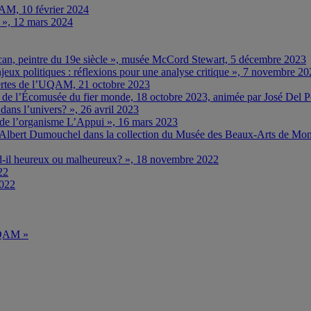
M, 10 février 2024
… », 12 mars 2024
ncan, peintre du 19e siècle », musée McCord Stewart, 5 décembre 2023
eux politiques : réflexions pour une analyse critique », 7 novembre 2
rtes de l’UQAM, 21 octobre 2023
e » de l’Écomusée du fier monde, 18 octobre 2023, animée par José Del 
ns l’univers? », 26 avril 2023
e de l’organisme L’Appui », 16 mars 2023
 d’Albert Dumouchel dans la collection du Musée des Beaux-Arts de Mon
nd-il heureux ou malheureux? », 18 novembre 2022
22
2022
’UQAM »