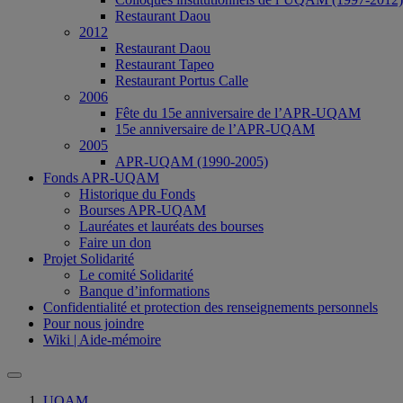
Restaurant Daou
2012
Restaurant Daou
Restaurant Tapeo
Restaurant Portus Calle
2006
Fête du 15e anniversaire de l’APR-UQAM
15e anniversaire de l’APR-UQAM
2005
APR-UQAM (1990-2005)
Fonds APR-UQAM
Historique du Fonds
Bourses APR-UQAM
Lauréates et lauréats des bourses
Faire un don
Projet Solidarité
Le comité Solidarité
Banque d’informations
Confidentialité et protection des renseignements personnels
Pour nous joindre
Wiki | Aide-mémoire
UQAM