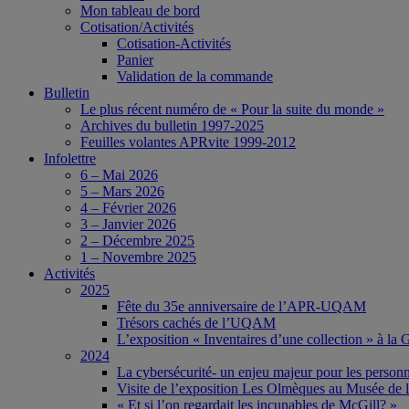
Mon tableau de bord
Cotisation/Activités
Cotisation-Activités
Panier
Validation de la commande
Bulletin
Le plus récent numéro de « Pour la suite du monde »
Archives du bulletin 1997-2025
Feuilles volantes APRvite 1999-2012
Infolettre
6 – Mai 2026
5 – Mars 2026
4 – Février 2026
3 – Janvier 2026
2 – Décembre 2025
1 – Novembre 2025
Activités
2025
Fête du 35e anniversaire de l’APR-UQAM
Trésors cachés de l’UQAM
L’exposition « Inventaires d’une collection » à l
2024
La cybersécurité- un enjeu majeur pour les person
Visite de l’exposition Les Olmèques au Musée de l
« Et si l’on regardait les incunables de McGill? »