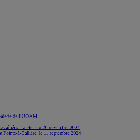
a Galerie de l’UQAM
nes aînées – atelier du 26 novembre 2024
a Pointe-à-Callière, le 11 septembre 2024