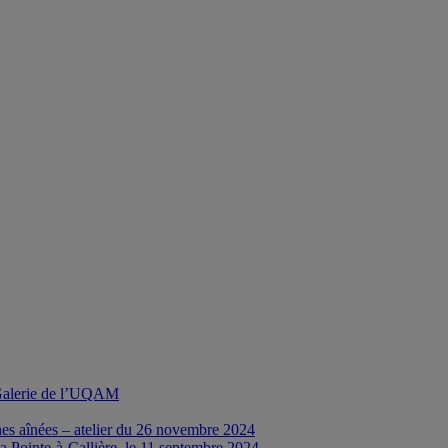
a Galerie de l’UQAM
nes aînées – atelier du 26 novembre 2024
a Pointe-à-Callière, le 11 septembre 2024