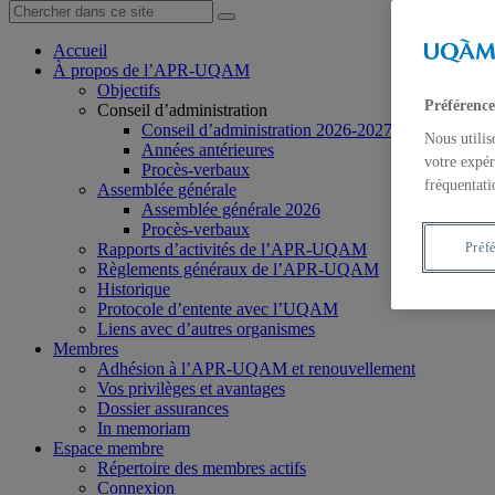
Accueil
À propos de l’APR-UQAM
Objectifs
Préférence
Conseil d’administration
Conseil d’administration 2026-2027
Nous utilis
Années antérieures
votre expér
Procès-verbaux
fréquentati
Assemblée générale
Assemblée générale 2026
Procès-verbaux
Rapports d’activités de l’APR-UQAM
Préf
Règlements généraux de l’APR-UQAM
Historique
Protocole d’entente avec l’UQAM
Liens avec d’autres organismes
Membres
Adhésion à l’APR-UQAM et renouvellement
Vos privilèges et avantages
Dossier assurances
In memoriam
Espace membre
Répertoire des membres actifs
Connexion