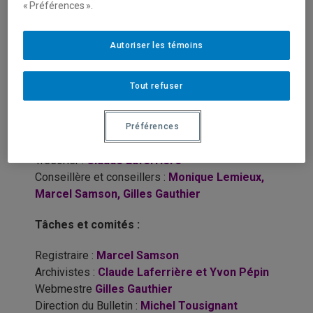
« Préférences ».
À la suite de la réunion du CA du 28 août 2013, voici
les affectations aux différents postes pour l’année
Autoriser les témoins
2013-2014:
Tout refuser
Fonctions :
Président :
Marcel Rafie
Vice-président :
Michel Tousignant
Préférences
Secrétaire :
Yvon Pépin
Trésorier :
Claude Laferrière
Conseillère et conseillers :
Monique Lemieux,
Marcel Samson, Gilles Gauthier
Tâches et comités :
Registraire :
Marcel Samson
Archivistes :
Claude Laferrière et Yvon Pépin
Webmestre
Gilles Gauthier
Direction du Bulletin :
Michel Tousignant