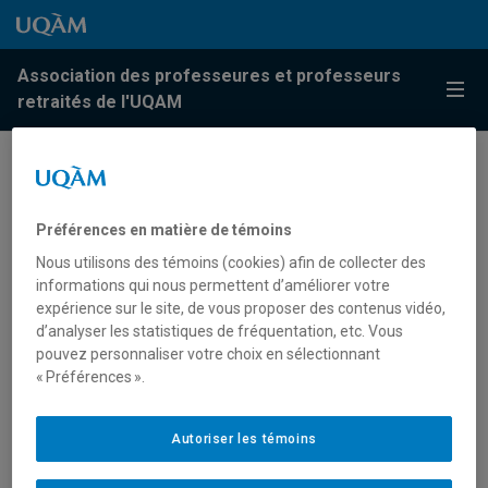
Passer au contenu
Accéder au menu principal
Accéder à la recherche
Passer au contenu
Accéder au menu principal
Association des professeures et professeurs
Menu
retraités de l'UQAM
Préférences en matière de témoins
Nous utilisons des témoins (cookies) afin de collecter des
informations qui nous permettent d’améliorer votre
expérience sur le site, de vous proposer des contenus vidéo,
Pour la Suite du Monde
d’analyser les statistiques de fréquentation, etc. Vous
pouvez personnaliser votre choix en sélectionnant
« Préférences ».
Nouveau Bulletin – Avril 2021
Autoriser les témoins
14 avril 2021