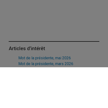
Articles d’intérêt
Mot de la présidente, mai 2026
Mot de la présidente, mars 2026
Mot de la présidente, janvier 2026
Mot de la présidente, décembre 2025
Association des professeures et professeurs
retraités de l'UQAM