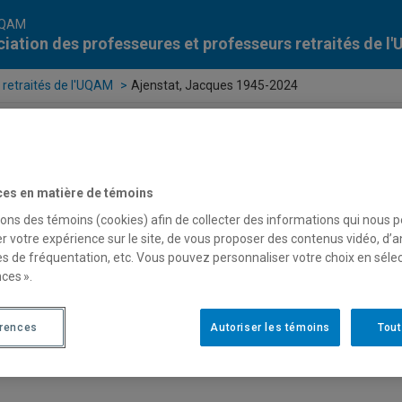
UQAM
iation des professeures et professeurs retraités de 
 retraités de l'UQAM
Ajenstat, Jacques 1945-2024
ces en matière de témoins
sons des témoins (cookies) afin de collecter des informations qui nous 
r votre expérience sur le site, de vous proposer des contenus vidéo, d’a
es de fréquentation, etc. Vous pouvez personnaliser votre choix en séle
ces ».
érences
Autoriser les témoins
Tout