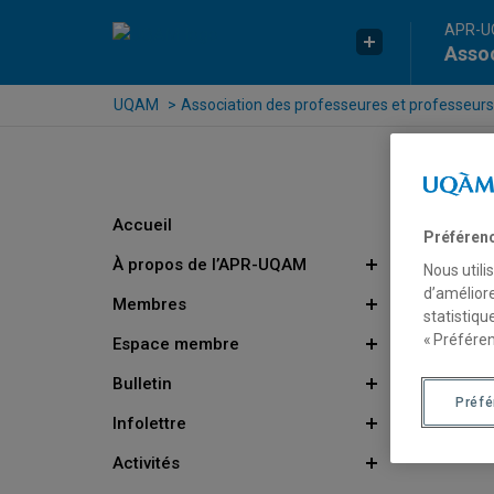
Passer au contenu
Accéder au menu principal
Accéder à la recherche
APR-
Assoc
UQAM
Association des professeures et professeurs
Accueil
Préféren
À propos de l’APR-UQAM
Nous utili
d’améliore
Membres
statistiqu
« Préféren
Espace membre
Bulletin
Préf
Infolettre
Activités