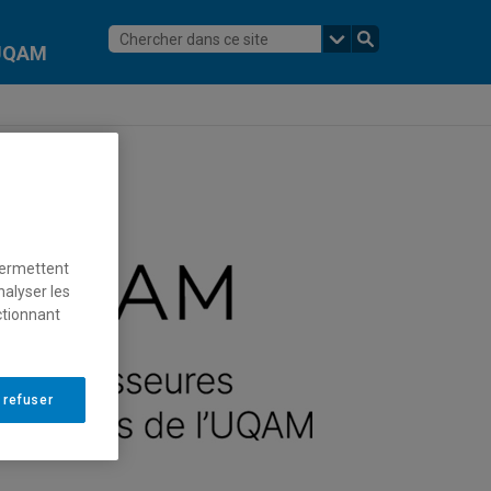
l'UQAM
permettent
nalyser les
ctionnant
 refuser