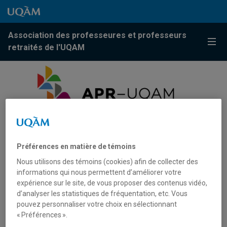
Passer au contenu
Accéder au menu principal
Accéder à la recherche
Passer au contenu
Accéder au menu principal
Association des professeures et professeurs
Menu
retraités de l'UQAM
Préférences en matière de témoins
Visite au Musée Pointe-à-
Nous utilisons des témoins (cookies) afin de collecter des
Callière
informations qui nous permettent d’améliorer votre
expérience sur le site, de vous proposer des contenus vidéo,
d’analyser les statistiques de fréquentation, etc. Vous
pouvez personnaliser votre choix en sélectionnant
« Préférences ».