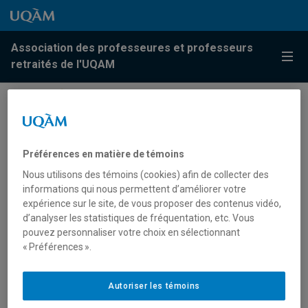
Passer au contenu
Accéder au menu principal
Accéder à la recherche
Passer au contenu
Accéder au menu principal
Association des professeures et professeurs
Menu
retraités de l'UQAM
Préférences en matière de témoins
Nous utilisons des témoins (cookies) afin de collecter des
informations qui nous permettent d’améliorer votre
expérience sur le site, de vous proposer des contenus vidéo,
UN DINER POUR FÊTER
d’analyser les statistiques de fréquentation, etc. Vous
L’ANNÉE 2013
pouvez personnaliser votre choix en sélectionnant
« Préférences ».
RENCONTRE AMICALE DE L’APR-
Autoriser les témoins
UQAM