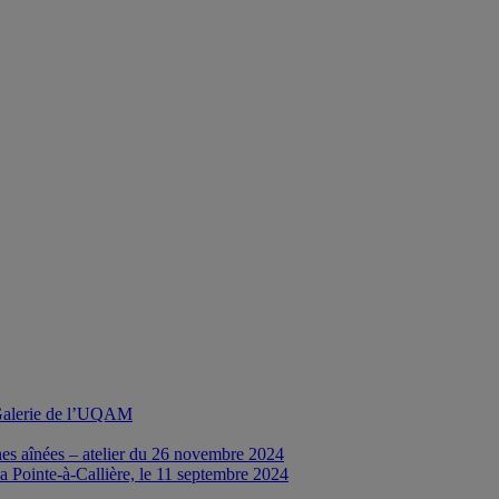
a Galerie de l’UQAM
nes aînées – atelier du 26 novembre 2024
a Pointe-à-Callière, le 11 septembre 2024