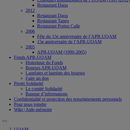
Restaurant Daou
2012
Restaurant Daou
Restaurant Tapeo
Restaurant Portus Calle
2006
Fête du 15e anniversaire de l’APR-UQAM
15e anniversaire de l’APR-UQAM
2005
APR-UQAM (1990-2005)
Fonds APR-UQAM
Historique du Fonds
Bourses APR-UQAM
Lauréates et lauréats des bourses
Faire un don
Projet Solidarité
Le comité Solidarité
Banque d’informations
Confidentialité et protection des renseignements personnels
Pour nous joindre
Wiki | Aide-mémoire
UQAM