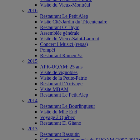
Visite du Vieux-Montréal
2016
Restaurant Le Petit Alep
Visite Cité-Jardin du Tricentenaire
Restaurant O’Thym
Assemblée générale
Visite du Vieux-Saint-Laurent
Concert I Musici (repas)
Pompéi
Restaurant Ramen Ya
2015
APR-UQAM: 25 ans
Visite de vignobles
Visite de la Petite-Patrie
Restaurant l’Arrivage
Visite MBAM
Restaurant Le Petit Alep
2014
Restaurant Le Bourlingueur
Visite du Mile End
Voyage à Québec
Restaurant El Gitano
2013
Restaurant Rasputin
Colloques institutionnels de l’UQAM (1997-2012)