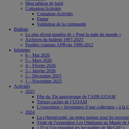
Mon tableau de bord
Cotisation/Activités
Cotisation-Activités
Panier
Validation de la commande
Bulletin
Le plus récent numéro de « Pour la suite du monde »
Archives du bulletin 1997-2025
Feuilles volantes APRvite 1999-2012
Infolettre
6 – Mai 2026
5 – Mars 2026
4 – Février 2026
3 – Janvier 2026
2 – Décembre 2025
1 – Novembre 2025
Activités
2025
Fête du 35e anniversaire de l’APR-UQAM
Trésors cachés de l’UQAM
L’exposition « Inventaires d’une collection » à l
2024
La cybersécurité- un enjeu majeur pour les person
Visite de l’exposition Les Olmèques au Musée de l
« Et si l’on regardait les incunables de McGill? »