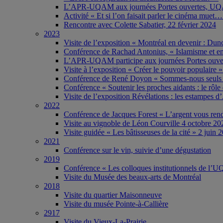
L’APR-UQAM aux journées Portes ouvertes, UQA
Activité « Et si l’on faisait parler le cinéma muet
Rencontre avec Colette Sabatier, 22 février 2024
2023
Visite de l’exposition « Montréal en devenir : Du
Conférence de Rachad Antonius, « Islamisme et enj
L’APR-UQAM participe aux journées Portes ouve
Visite à l’exposition « Créer le pouvoir populair
Conférence de René Doyon « Sommes-nous seuls da
Conférence « Soutenir les proches aidants : le rôl
Visite de l’exposition Révélations : les estampes
2022
Conférence de Jacques Forest « L’argent vous re
Visite au vignoble de Léon Courville 4 octobre 20
Visite guidée « Les bâtisseuses de la cité » 2 juin 
2021
Conférence sur le vin, suivie d’une dégustation
2019
Conférence « Les colloques institutionnels de l
Visite du Musée des beaux-arts de Montréal
2018
Visite du quartier Maisonneuve
Visite du musée Pointe-à-Callière
2917
Visite du Vieux-La-Prairie