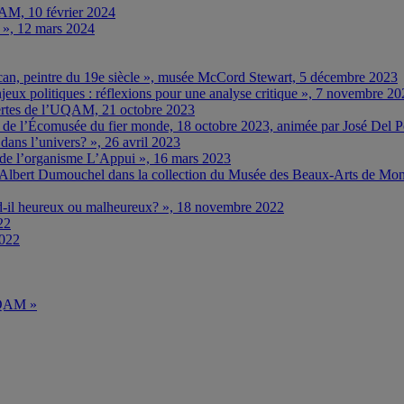
M, 10 février 2024
… », 12 mars 2024
ncan, peintre du 19e siècle », musée McCord Stewart, 5 décembre 2023
eux politiques : réflexions pour une analyse critique », 7 novembre 2
rtes de l’UQAM, 21 octobre 2023
e » de l’Écomusée du fier monde, 18 octobre 2023, animée par José Del 
ns l’univers? », 26 avril 2023
e de l’organisme L’Appui », 16 mars 2023
 d’Albert Dumouchel dans la collection du Musée des Beaux-Arts de Mon
nd-il heureux ou malheureux? », 18 novembre 2022
22
2022
’UQAM »