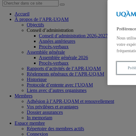
Accueil
À propos de l’APR-UQAM
Objectifs
Préférence
Conseil d’administration
Conseil d’administration 2026-2027
Nous utilis
Années antérieures
votre expér
Procès-verbaux
fréquentati
Assemblée générale
Assemblée générale 2026
Procès-verbaux
Rapports d’activités de l’APR-UQAM
Préf
Règlements généraux de l’APR-UQAM
Historique
Protocole d’entente avec l’UQAM
Liens avec d’autres organismes
Membres
Adhésion à l’APR-UQAM et renouvellement
Vos privilèges et avantages
Dossier assurances
In memoriam
Espace membre
Répertoire des membres actifs
Connexion