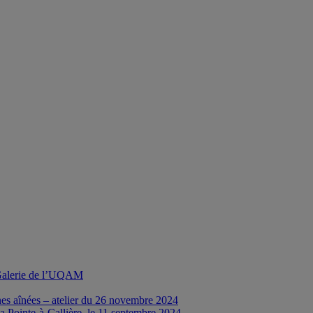
a Galerie de l’UQAM
nes aînées – atelier du 26 novembre 2024
a Pointe-à-Callière, le 11 septembre 2024