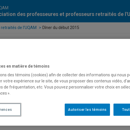
UQAM
iation des professeures et professeurs retraités de 
 retraités de l'UQAM
Dîner du début 2015
ces en matière de témoins
sons des témoins (cookies) afin de collecter des informations qui nous 
r votre expérience sur le site, de vous proposer des contenus vidéo, d’a
es de fréquentation, etc. Vous pouvez personnaliser votre choix en séle
ces ».
érences
Autoriser les témoins
Tout