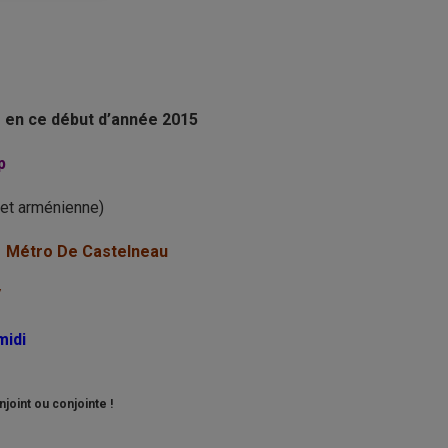
s en ce début d’année 2015
p
e et arménienne)
), Métro De Castelneau
/
midi
joint ou conjointe !