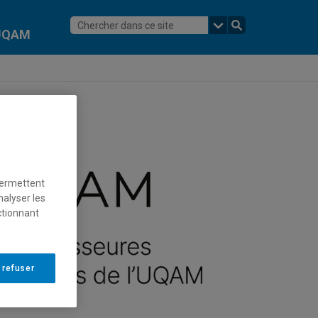
l'UQAM
permettent
nalyser les
ctionnant
 refuser