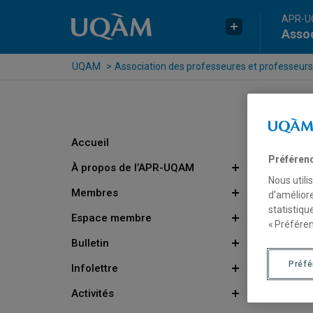
Passer au contenu
Accéder au menu principal
Accéder à la recherche
APR-
Assoc
UQAM
Association des professeures et professeurs
Accueil
Préféren
À propos de l’APR-UQAM
Nous utili
Membres
d’améliore
statistiqu
Espace membre
« Préféren
Bulletin
Préf
Infolettre
Activités