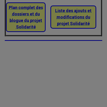
Plan complet des
Liste des ajouts et
dossiers et du
modifications du
blogue du projet
projet Solidarité
Solidarité