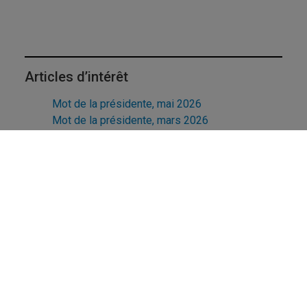
Articles d’intérêt
Mot de la présidente, mai 2026
Mot de la présidente, mars 2026
Mot de la présidente, janvier 2026
Mot de la présidente, décembre 2025
Association des professeures et professeurs
retraités de l'UQAM
UQAM - Université du Québec à Montréal
Préférences des témoins
Accessibilité Web