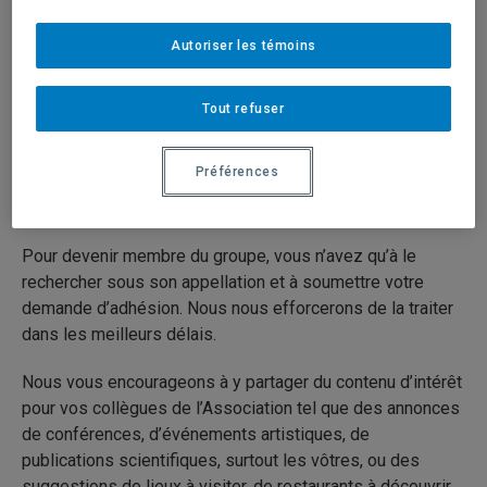
transmission d’informations en provenance du conseil
d’administration ou des différents comités.
Autoriser les témoins
Ce groupe est privé et réservé aux membres de
l’APR-UQAM
.
Tout refuser
La secrétaire, Anne Rochette, et le webmestre, Gilles
Préférences
Gauthier, agiront à titre de coadministratrice et
coadministrateur du groupe.
Pour devenir membre du groupe, vous n’avez qu’à le
rechercher sous son appellation et à soumettre votre
demande d’adhésion. Nous nous efforcerons de la traiter
dans les meilleurs délais.
Nous vous encourageons à y partager du contenu d’intérêt
pour vos collègues de l’Association tel que des annonces
de conférences, d’événements artistiques, de
publications scientifiques, surtout les vôtres, ou des
suggestions de lieux à visiter, de restaurants à découvrir